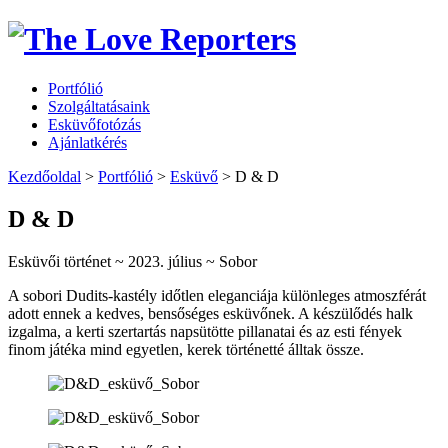
Portfólió
Szolgáltatásaink
Esküvőfotózás
Ajánlatkérés
Kezdőoldal
>
Portfólió
>
Esküvő
>
D & D
D & D
Esküvői történet
~
2023. július
~
Sobor
A sobori Dudits-kastély időtlen eleganciája különleges atmoszférát
adott ennek a kedves, bensőséges esküvőnek. A készülődés halk
izgalma, a kerti szertartás napsütötte pillanatai és az esti fények
finom játéka mind egyetlen, kerek történetté álltak össze.