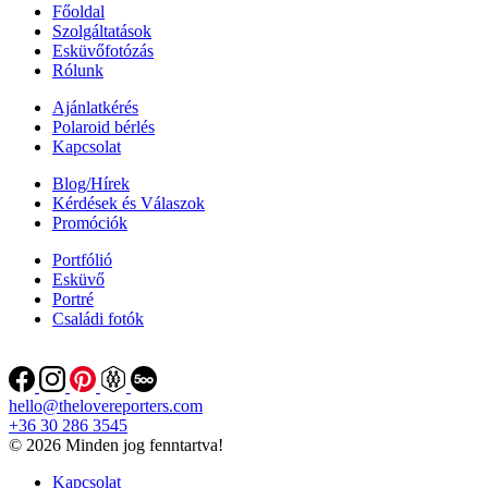
Főoldal
Szolgáltatások
Esküvőfotózás
Rólunk
Ajánlatkérés
Polaroid bérlés
Kapcsolat
Blog/Hírek
Kérdések és Válaszok
Promóciók
Portfólió
Esküvő
Portré
Családi fotók
hello@thelovereporters.com
+36 30 286 3545
© 2026 Minden jog fenntartva!
Kapcsolat