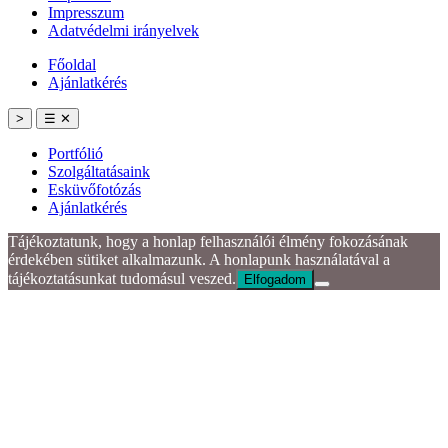
Impresszum
Adatvédelmi irányelvek
Főoldal
Ajánlatkérés
>
☰
✕
Portfólió
Szolgáltatásaink
Esküvőfotózás
Ajánlatkérés
Tájékoztatunk, hogy a honlap felhasználói élmény fokozásának
érdekében sütiket alkalmazunk. A honlapunk használatával a
tájékoztatásunkat tudomásul veszed.
Elfogadom