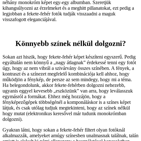
néhány monokróm képet egy-egy albumban. Szeretjük
kihangsúlyozni az érzelmeket és a meghitt pillanatokat, ezt pedig a
legjobban a fekete-fehér fotók tudják visszaadni a maguk
visszafogott eleganciájával.
Könnyebb színek nélkül dolgozni?
Sokan azt hiszik, hogy fekete-fehér képet készíteni egyszerű. Pedig
egyáltalán nem könnyű a „nagy átlagnak” érdekessé tenni egy fotót
úgy, hogy az nem vibrál a szivárvány összes színében. A fények, a
kontraszt és a színezet megfelelő kombinációja kell ahhoz, hogy
működjön a fénykép, de persze az sem mindegy, hogy mi a téma.
Ha belegondolunk, akkor fekete-fehérben dolgozni nehezebb,
ugyanis eggyel kevesebb „eszközünk” van arra, hogy leválasszuk
egymásról a formákat. Ehhez még hozzájön, hogy a
fényképezőgépek többségénél a komponáláskor is a színes képet
látjuk, és csak utólag tudjuk megtekinteni, hogy az színek nélkül
hogy mutat (elektronikus keresővel már tudunk monokrómban
dolgozni).
Gyakran látni, hogy sokan a fekete-fehér filtert olyan fotóknál
alkalmazzák, amelyeket amúgy színesben unalmasnak találnak, talán