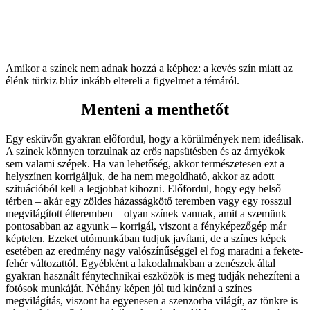
Amikor a színek nem adnak hozzá a képhez: a kevés szín miatt az
élénk türkiz blúz inkább eltereli a figyelmet a témáról.
Menteni a menthetőt
Egy esküvőn gyakran előfordul, hogy a körülmények nem ideálisak.
A színek könnyen torzulnak az erős napsütésben és az árnyékok
sem valami szépek. Ha van lehetőség, akkor természetesen ezt a
helyszínen korrigáljuk, de ha nem megoldható, akkor az adott
szituációból kell a legjobbat kihozni. Előfordul, hogy egy belső
térben – akár egy zöldes házasságkötő teremben vagy egy rosszul
megvilágított étteremben – olyan színek vannak, amit a szemünk –
pontosabban az agyunk – korrigál, viszont a fényképezőgép már
képtelen. Ezeket utómunkában tudjuk javítani, de a színes képek
esetében az eredmény nagy valószínűséggel el fog maradni a fekete-
fehér változattól. Egyébként a lakodalmakban a zenészek által
gyakran használt fénytechnikai eszközök is meg tudják nehezíteni a
fotósok munkáját. Néhány képen jól tud kinézni a színes
megvilágítás, viszont ha egyenesen a szenzorba világít, az tönkre is