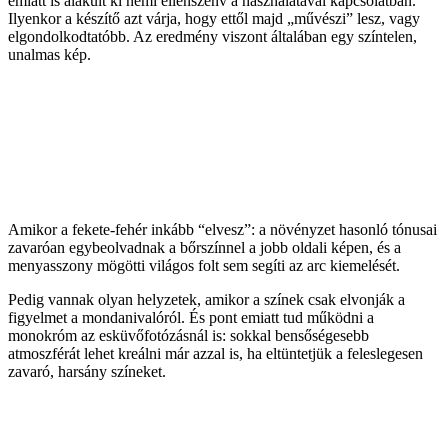
emiatt is alakult ki némi ellenszenv a használatával kapcsolatban.
Ilyenkor a készítő azt várja, hogy ettől majd „művészi” lesz, vagy
elgondolkodtatóbb. Az eredmény viszont általában egy színtelen,
unalmas kép.
Amikor a fekete-fehér inkább “elvesz”: a növényzet hasonló tónusai
zavaróan egybeolvadnak a bőrszínnel a jobb oldali képen, és a
menyasszony mögötti világos folt sem segíti az arc kiemelését.
Pedig vannak olyan helyzetek, amikor a színek csak elvonják a
figyelmet a mondanivalóról. És pont emiatt tud működni a
monokróm az esküvőfotózásnál is: sokkal bensőségesebb
atmoszférát lehet kreálni már azzal is, ha eltüntetjük a feleslegesen
zavaró, harsány színeket.