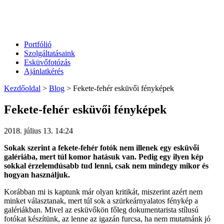
Portfólió
Szolgáltatásaink
Esküvőfotózás
Ajánlatkérés
Kezdőoldal
>
Blog
>
Fekete-fehér esküvői fényképek
Fekete-fehér esküvői fényképek
2018. július 13. 14:24
Sokak szerint a fekete-fehér fotók nem illenek egy esküvői
galériába, mert túl komor hatásuk van. Pedig egy ilyen kép
sokkal érzelemdúsabb tud lenni, csak nem mindegy mikor és
hogyan használjuk.
Korábban mi is kaptunk már olyan kritikát, miszerint azért nem
minket választanak, mert túl sok a szürkeárnyalatos fénykép a
galériákban. Mivel az esküvőkön főleg dokumentarista stílusú
fotókat készítünk, az lenne az igazán furcsa, ha nem mutatnánk jó