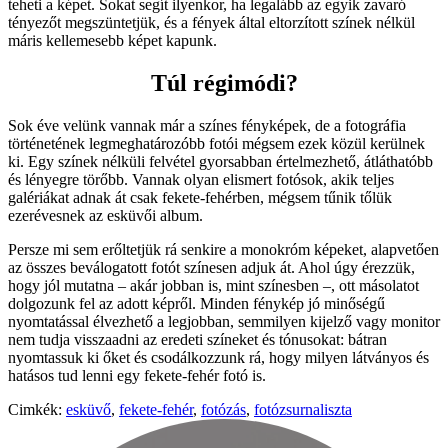
teheti a képet. Sokat segít ilyenkor, ha legalább az egyik zavaró
tényezőt megszüntetjük, és a fények által eltorzított színek nélkül
máris kellemesebb képet kapunk.
Túl régimódi?
Sok éve velünk vannak már a színes fényképek, de a fotográfia
történetének legmeghatározóbb fotói mégsem ezek közül kerülnek
ki. Egy színek nélküli felvétel gyorsabban értelmezhető, átláthatóbb
és lényegre törőbb. Vannak olyan elismert fotósok, akik teljes
galériákat adnak át csak fekete-fehérben, mégsem tűnik tőlük
ezerévesnek az esküvői album.
Persze mi sem erőltetjük rá senkire a monokróm képeket, alapvetően
az összes beválogatott fotót színesen adjuk át. Ahol úgy érezzük,
hogy jól mutatna – akár jobban is, mint színesben –, ott másolatot
dolgozunk fel az adott képről. Minden fénykép jó minőségű
nyomtatással élvezhető a legjobban, semmilyen kijelző vagy monitor
nem tudja visszaadni az eredeti színeket és tónusokat: bátran
nyomtassuk ki őket és csodálkozzunk rá, hogy milyen látványos és
hatásos tud lenni egy fekete-fehér fotó is.
Cimkék:
esküvő
,
fekete-fehér
,
fotózás
,
fotózsurnaliszta